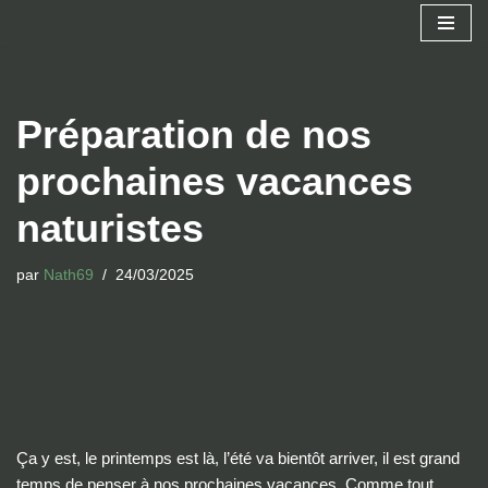
Aller
au
contenu
Préparation de nos
prochaines vacances
naturistes
par
Nath69
24/03/2025
Ça y est, le printemps est là, l’été va bientôt arriver, il est grand
temps de penser à nos prochaines vacances. Comme tout