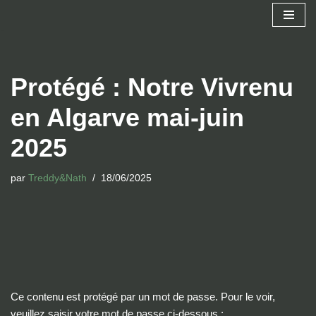
Aller
au
contenu
Protégé : Notre Vivrenu
en Algarve mai-juin
2025
par
Treddy&Nath
18/06/2025
Ce contenu est protégé par un mot de passe. Pour le voir,
veuillez saisir votre mot de passe ci-dessous :