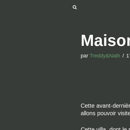
Aller
au
contenu
Maison
par
Treddy&Nath
1
Cette avant-derniè
allons pouvoir visi
Cette villa, dont l