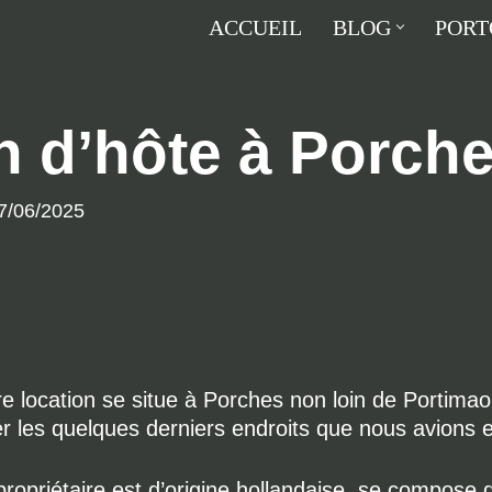
ACCUEIL
BLOG
PORT
 d’hôte à Porch
7/06/2025
re location se situe à Porches non loin de Portima
ter les quelques derniers endroits que nous avions e
e propriétaire est d’origine hollandaise, se compose