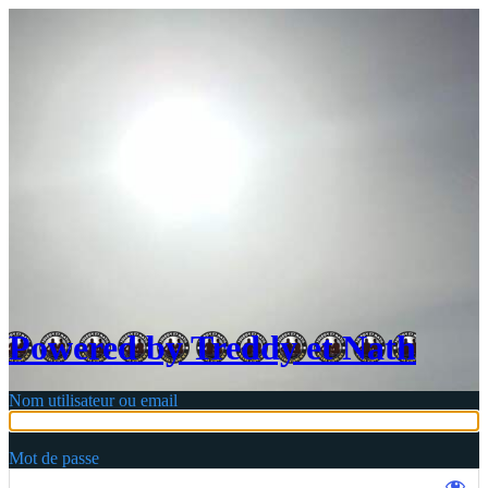
Login
Powered by Treddy et Nath
Nom utilisateur ou email
Mot de passe