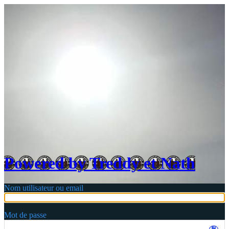
Login
Powered by Treddy et Nath
Nom utilisateur ou email
Mot de passe