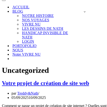
de
Menu
navigation
de
ACCUEIL
navigation
BLOG
NOTRE HISTOIRE
NOS VOYAGES
VIVRE NU
LES DESSINS DE NATH
HANDICAP INVISIBLE DE
NATH
LOGIN
PORTOFOLIO
NOUS
Notre VIVRE NU
Uncategorized
Votre projet de création de site web
par
Treddy&Nath
05/09/2025
10/09/2025
Comment se passe un projet de création de site internet ? Quelles sont